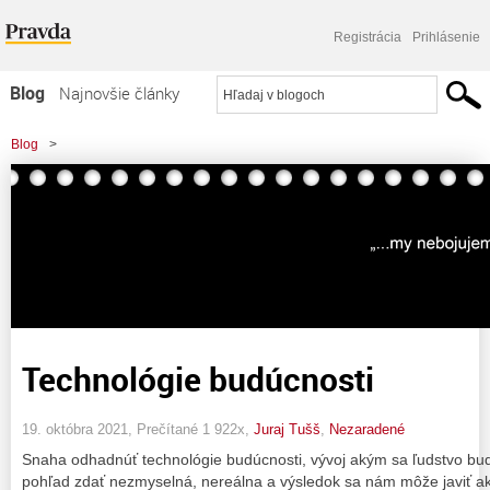
Registrácia
Prihlásenie
Blog
Najnovšie články
Najčítanejšie články
Blog
>
Najkomentovanejšie články
Zoznam blogov
Komerčné blogy
Technológie budúcnosti
19. októbra 2021, Prečítané 1 922x,
Juraj Tušš
,
Nezaradené
Snaha odhadnúť technológie budúcnosti, vývoj akým sa ľudstvo bu
pohľad zdať nezmyselná, nereálna a výsledok sa nám môže javiť a