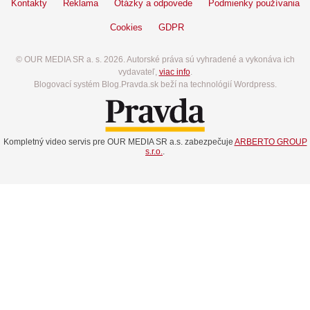
Kontakty
Reklama
Otázky a odpovede
Podmienky používania
Cookies
GDPR
© OUR MEDIA SR a. s. 2026. Autorské práva sú vyhradené a vykonáva ich
vydavateľ,
viac info
.
Blogovací systém Blog.Pravda.sk beží na technológií Wordpress.
Kompletný video servis pre OUR MEDIA SR a.s. zabezpečuje
ARBERTO GROUP
s.r.o.
.