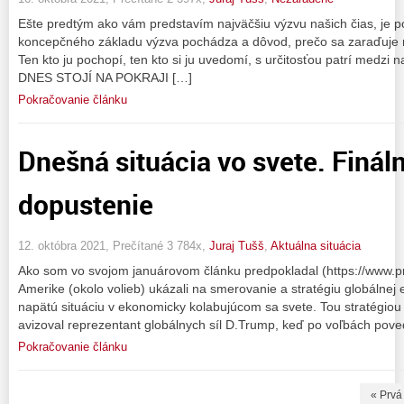
Ešte predtým ako vám predstavím najväčšiu výzvu našich čias, je po
koncepčného základu výzva pochádza a dôvod, prečo sa zaraďuje m
Ten kto ju pochopí, ten kto si ju uvedomí, s určitosťou patrí medzi n
DNES STOJÍ NA POKRAJI […]
Pokračovanie článku
Dnešná situácia vo svete. Finál
dopustenie
12. októbra 2021, Prečítané 3 784x,
Juraj Tušš
,
Aktuálna situácia
Ako som vo svojom januárovom článku predpokladal (https://www.pro
Amerike (okolo volieb) ukázali na smerovanie a stratégiu globálnej e
napätú situáciu v ekonomicky kolabujúcom sa svete. Tou stratégiou
avizoval reprezentant globálnych síl D.Trump, keď po voľbách pove
Pokračovanie článku
« Prvá