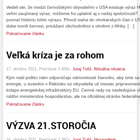
Vedeli ste, že medzi černošskými obyvateľmi v USA existuje výraz 
veľmi zaujímavý výraz, môžeme ho uplatniť aj v našej spoločnosti? 
poznať históriu tohto výrazu. Pôvod siaha do otrokárskych čias v US
dobe tvorili černosi, privážaní obchodníkmi s otrokmi z Afriky. […]
Pokračovanie článku
Veľká kríza je za rohom
17. októbra 2021, Prečítané 3 400x,
Juraj Tušš
,
Aktuálna situácia
Kým naši politici nám odporúčajú odmontovať žiarovku, aby sme sa 
energie, u susedov v Rakúsku sú obyvatelia už mesiac pripravovaní
kolaps energetickej infraštruktúry EU. Cenné rady na nasledujúce 
nášho ministerstva hospodárstva, ale na oficiálnej stránke federáln
Pokračovanie článku
VÝZVA 21.STOROČIA
16. októbra 2021, Prečítané 2 397x,
Juraj Tušš
,
Nezaradené