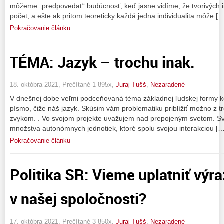
môžeme „predpovedať“ budúcnosť, keď jasne vidíme, že tvorivých in
počet, a ešte ak pritom teoreticky každá jedna individualita môže […
Pokračovanie článku
TÉMA: Jazyk – trochu inak.
18. októbra 2021, Prečítané 1 895x,
Juraj Tušš
,
Nezaradené
V dnešnej dobe veľmi podceňovaná téma základnej ľudskej formy k
písmo, čiže náš jazyk. Skúsim vám problematiku priblížiť možno z t
zvykom. . Vo svojom projekte uvažujem nad prepojeným svetom. S
množstva autonómnych jednotiek, ktoré spolu svojou interakciou […
Pokračovanie článku
Politika SR: Vieme uplatniť výra
v našej spoločnosti?
17. októbra 2021, Prečítané 3 850x,
Juraj Tušš
,
Nezaradené