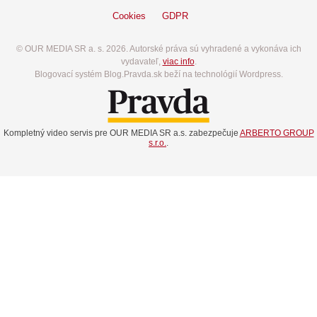
Cookies
GDPR
© OUR MEDIA SR a. s. 2026. Autorské práva sú vyhradené a vykonáva ich
vydavateľ,
viac info
.
Blogovací systém Blog.Pravda.sk beží na technológií Wordpress.
Kompletný video servis pre OUR MEDIA SR a.s. zabezpečuje
ARBERTO GROUP
s.r.o.
.