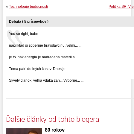
«
Technológie budúcnosti
Politika SR: Vi
Debata ( 5 príspevkov )
You so right, babe. ...
napriklad si zoberme bratislavcinu, velmi... ...
je to inak energia je nadradena materii a... ...
Téma patrí do iných časov. Dnes je... ...
Skvelý článok, veľká vďaka zaň... Výborné... ...
Ďalšie články od tohto blogera
80 rokov