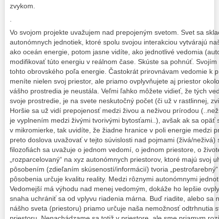
zvykom.
.
Vo svojom projekte uvažujem nad prepojeným svetom. Svet sa sk
autonómnych jednotiek, ktoré spolu svojou interakciou vytvárajú našu
ako oceán energie, potom jasne vidíte, ako jednotlivé vedomia (au
modifikovať túto energiu v reálnom čase. Skúste sa pohnúť. Svojím
tohto obrovského poľa energie. Častokrát prirovnávam vedomie k p
meníte nielen svoj priestor, ale priamo ovplyvňujete aj priestor okol
vášho prostredia je neustála. Veľmi ľahko môžete vidieť, že tých ve
svoje prostredie, je na svete neskutočný počet (či už v rastlinnej, zvi
Horšie sa už vidí prepojenosť medzi živou a neživou prírodou (..než
je vyplnením medzi živými tvorivými bytosťami..), avšak ak sa opäť s
v mikromierke, tak uvidíte, že žiadne hranice v poli energie medzi 
preto doslova uvažovať v tejto súvislosti nad pojmami (živá/neživá)
filozofiách sa uvažuje o jednom vedomí, o jednom priestore, o živote
„rozparcelovaný“ na xyz autonómnych priestorov, ktoré majú svoj 
pôsobením (zdieľaním skúseností/informácií) tvoria „pestrofarebný“ s
pôsobenia určuje kvalitu reality. Medzi rôznymi autonómnymi jednot
Vedomejší má výhodu nad menej vedomým, dokáže ho lepšie ovplyvň
snaha uchrániť sa od vplyvu riadenia márna. Buď riadite, alebo sa n
nášho sveta (priestoru) priamo určuje naša nemožnosť odtrhnutia s
priestoru. Nenachádzame sa totiž v priestore, ale sme priamym roz