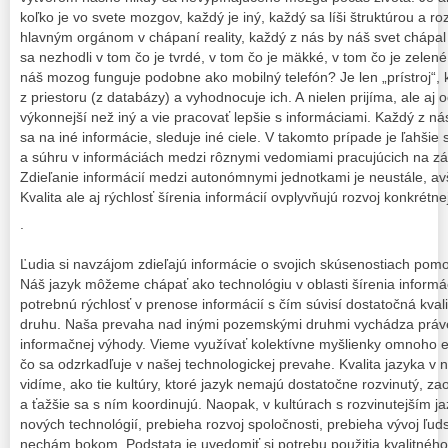
koľko je vo svete mozgov, každý je iný, každý sa líši štruktúrou a 
hlavným orgánom v chápaní reality, každý z nás by náš svet chápal 
sa nezhodli v tom čo je tvrdé, v tom čo je mäkké, v tom čo je zelen
náš mozog funguje podobne ako mobilný telefón? Je len „prístroj“, k
z priestoru (z databázy) a vyhodnocuje ich. A nielen prijíma, ale aj 
výkonnejší než iný a vie pracovať lepšie s informáciami. Každý z nás
sa na iné informácie, sleduje iné ciele. V takomto prípade je ľahšie 
a súhru v informáciách medzi rôznymi vedomiami pracujúcich na zák
Zdieľanie informácií medzi autonómnymi jednotkami je neustále, avš
Kvalita ale aj rýchlosť šírenia informácií ovplyvňujú rozvoj konkrétn
.
Ľudia si navzájom zdieľajú informácie o svojich skúsenostiach pomo
Náš jazyk môžeme chápať ako technológiu v oblasti šírenia inform
potrebnú rýchlosť v prenose informácií s čím súvisí dostatočná kval
druhu. Naša prevaha nad inými pozemskými druhmi vychádza práve 
informačnej výhody. Vieme využívať kolektívne myšlienky omnoho ef
čo sa odzrkadľuje v našej technologickej prevahe. Kvalita jazyka v
vidíme, ako tie kultúry, ktoré jazyk nemajú dostatočne rozvinutý, z
a ťažšie sa s ním koordinujú. Naopak, v kultúrach s rozvinutejším 
nových technológií, prebieha rozvoj spoločnosti, prebieha vývoj ľuds
nechám bokom. Podstata je uvedomiť si potrebu použitia kvalitného 