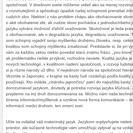
spoločnosti. V dnešnom svete môžeme vidieť ako sa menej rozvinut
s rozvinutejšími a spôsobujú úpadok našej schopnosti prenášať inf
cudzích slov. Niektorí z nás problém chápu ako obohacovanie slovn
o aké obohatenie ide, ak cudzie slovo pochádza z jednoduchšieho
jazyku vytvára možnosť zľahčiť uvažovanie. Skutočnosť je teda pr
o obohacovanie, ale o degradáciu jazyka, degradáciu uvažovania. T
som schopný vyjadriť svoju myšlienku druhému človeku, resp. celém
kvalitou som schopný myšlienku zrealizovať. Predstavte si, že pri 
vám za každou vetou niekto povedal starú známu frázu: „you know“.
ak problematiku riešite prvýkrát, rozhodne neviete. Kvalita jazyka j
nových technológií, v kvalitnom riadení spoločnosti, v rozvoji ľudst
si ju rôzne národy už dlho. V nejednom národe sa spoločnosť hierar
Vezmite si Japonsko, v krajine sa kasty ľudí rozdeľujú podľa kvality
používajú. Kto ovláda „cisársku japončinu“ patrí do najvyššej kasty
dorozumievať jazykom, dovtedy je potreba rozvoja jazyka kľúčová.
prejdeme na iný druh dorozumievania sa. Možno nám naše technoló
šírenia informácií/myšlienok a vznikne nová forma komunikácie – tel
informácií medzi druhom, ten zmení svet.
.
Učte sa ovládať váš materinský jazyk. Jazykom ovplyvňujete nielen sv
priestor, ale súčasné technológie vám umožňujú vplývať aj na vzdiale