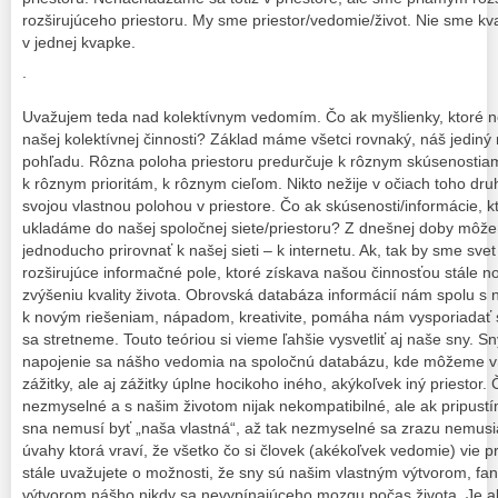
rozširujúceho priestoru. My sme priestor/vedomie/život. Nie sme k
v jednej kvapke.
.
Uvažujem teda nad kolektívnym vedomím. Čo ak myšlienky, ktoré n
našej kolektívnej činnosti? Základ máme všetci rovnaký, náš jediný 
pohľadu. Rôzna poloha priestoru predurčuje k rôznym skúsenostia
k rôznym prioritám, k rôznym cieľom. Nikto nežije v očiach toho dru
svojou vlastnou polohou v priestore. Čo ak skúsenosti/informácie, k
ukladáme do našej spoločnej siete/priestoru? Z dnešnej doby môže
jednoducho prirovnať k našej sieti – k internetu. Ak, tak by sme svet
rozširujúce informačné pole, ktoré získava našou činnosťou stále n
zvýšeniu kvality života. Obrovská databáza informácií nám spolu 
k novým riešeniam, nápadom, kreativite, pomáha nám vysporiadať s
sa stretneme. Touto teóriou si vieme ľahšie vysvetliť aj naše sny.
napojenie sa nášho vedomia na spoločnú databázu, kde môžeme vn
zážitky, ale aj zážitky úplne hocikoho iného, akýkoľvek iný priestor.
nezmyselné a s našim životom nijak nekompatibilné, ale ak pripus
sna nemusí byť „naša vlastná“, až tak nezmyselné sa zrazu nemusia
úvahy ktorá vraví, že všetko čo si človek (akékoľvek vedomie) vie 
stále uvažujete o možnosti, že sny sú našim vlastným výtvorom, fan
výtvorom nášho nikdy sa nevypínajúceho mozgu počas života. Je al