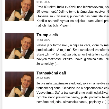
09.05.2025
Pred 80 rokmi ľudia zvíťazili nad bláznovstvom, na
80 rokoch opäť čelíme tomu istému bláznovstvu. N
utápanie sa v zvieracej pudo­vosti nás neustále sta
Konflikt sa nedá vyhrať na bojisku – tam všetci pre
našich hlavách. Prajem [...]
Trump a clá
10.04.2025
Veselo je v tomto roku, a dejú sa veci, ktoré by má
predpokladal. „A to je to“..Sme svedkami transfor
Staré ,,firmy“ to majú za pár, a nové ešte len vznik
nových možností. Vzniká ,,nová“ globálna elita.
že americký [...]
Transakčná daň
08.04.2025
Je pre mňa zaujímavé sledovať, aká vlna nevôle s
transakčnej dane. Očividne ide o nepochopenie ce
Vysvetlím... Daň z transakcií sme platili odjakživa.
fyzické alebo právnické osoby, platili poplatok tej
nemáme ani jednu slovenskú banku, poplatky z [...