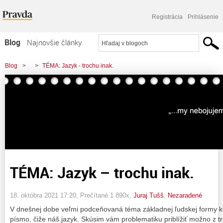
Registrácia
Prihlásenie
Blog
Najnovšie články
Najčítanejšie články
Blog
>
>
TÉMA: Jazyk - trochu inak.
Najkomentovanejšie články
Zoznam blogov
Komerčné blogy
TÉMA: Jazyk – trochu inak.
18. októbra 2021 17:20
, Prečítané 1 890x,
Juraj Tušš
,
Nezaradené
V dnešnej dobe veľmi podceňovaná téma základnej ľudskej formy k
písmo, čiže náš jazyk. Skúsim vám problematiku priblížiť možno z t