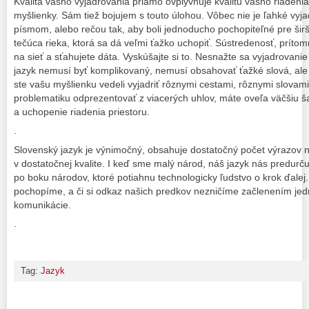
Kvalita vášho vyjadrovania priamo ovplyvňuje kvalitu vášho riadenia,
myšlienky. Sám tiež bojujem s touto úlohou. Vôbec nie je ľahké vyjad
písmom, alebo rečou tak, aby boli jednoducho pochopiteľné pre širš
tečúca rieka, ktorá sa dá veľmi ťažko uchopiť. Sústredenosť, prítom
na sieť a sťahujete dáta. Vyskúšajte si to. Nesnažte sa vyjadrovani
jazyk nemusí byť komplikovaný, nemusí obsahovať ťažké slová, ale 
ste vašu myšlienku vedeli vyjadriť rôznymi cestami, rôznymi slovami,
problematiku odprezentovať z viacerých uhlov, máte oveľa väčšiu 
a uchopenie riadenia priestoru.
.
Slovenský jazyk je výnimočný, obsahuje dostatočný počet výrazov 
v dostatočnej kvalite. I keď sme malý národ, náš jazyk nás predurč
po boku národov, ktoré potiahnu technologicky ľudstvo o krok ďalej.
pochopíme, a či si odkaz našich predkov nezničíme začlenením je
komunikácie.
.
Tag:
Jazyk