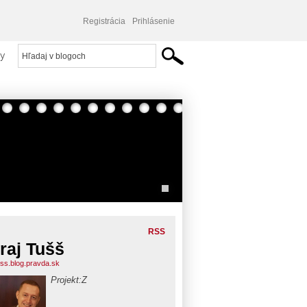
Registrácia
Prihlásenie
y
RSS
raj Tušš
uss.blog.pravda.sk
Projekt:Z