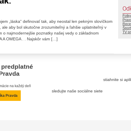
ak.
Od
Fotky
Prav
jem „láska“ definovať tak, aby neostal len pekným slovíčkom
Rece
le aby bol skutočne zrozumiteľný a ľahšie uplatniteľný v
Šport
TV p
m o najmodernejšie poznatky našej vedy o základnom
LFA A OMEGA . . Najskôr vám […]
 predplatné
Pravda
stiahnite si ap
ormácie na každý deň
sledujte naše sociálne siete
íka Pravda