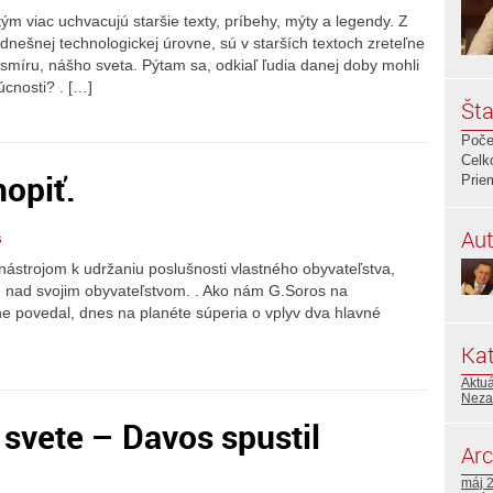
m viac uchvacujú staršie texty, príbehy, mýty a legendy. Z
nešnej technologickej úrovne, sú v starších textoch zreteľne
esmíru, nášho sveta. Pýtam sa, odkiaľ ľudia danej doby mohli
cnosti? . […]
Šta
Poče
Celk
opiť.
Prie
Aut
š
 nástrojom k udržaniu poslušnosti vlastného obyvateľstva,
vu nad svojim obyvateľstvom. . Ako nám G.Soros na
 povedal, dnes na planéte súperia o vplyv dva hlavné
Kat
Aktuá
Neza
 svete – Davos spustil
Arc
máj 