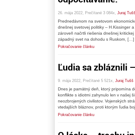
26. mája 2022, Prečítané 3 084x,
Juraj Tuš
Prednedávnom na svetovom ekonomickom 
dnešnej svetovej politiky – H.Kissinger 
zároveň načrtli riešenia dnešnej kriticke
západný svet na dohodu s Ruskom, […]
Pokračovanie článku
Ľudia sa zbláznili 
9. mája 2022, Prečítané 5 521x,
Juraj Tušš
Dnes je pamätný deň, ktorý pripomína do
konflikte s idiotmi zahynulo len v našej š
neozbrojených civilistov. Vojenských st
vtedajších bláznov, proti ktorým ľudia bojo
Pokračovanie článku