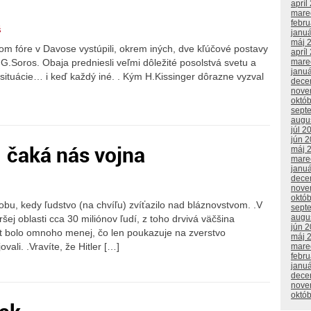
apríl
mare
febr
š
janu
máj 
fóre v Davose vystúpili, okrem iných, dve kľúčové postavy
apríl
a G.Soros. Obaja predniesli veľmi dôležité posolstvá svetu a
mare
janu
j situácie… i keď každý iné. . Kým H.Kissinger dôrazne vyzval
dece
nove
októ
sept
augu
júl 2
jún 
– čaká nás vojna
máj 
mare
janu
dece
nove
októ
bu, kedy ľudstvo (na chvíľu) zvíťazilo nad bláznovstvom. .V
sept
augu
iršej oblasti cca 30 miliónov ľudí, z toho drvivá väčšina
jún 
rát bolo omnoho menej, čo len poukazuje na zverstvo
máj 
vali. .Vravíte, že Hitler […]
mare
febr
janu
dece
nove
októ