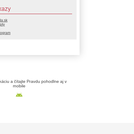
kazy
da.sk
pty
rogram
likáciu a čítajte Pravdu pohodlne aj v
mobile