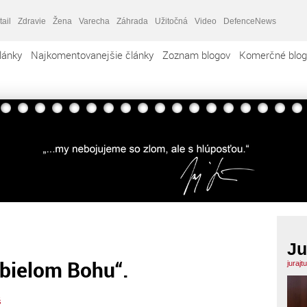
tail
Zdravie
Žena
Varecha
Záhrada
Užitočná
Video
DefenceNews
lánky
Najkomentovanejšie články
Zoznam blogov
Komerčné blog
Ju
„bielom Bohu“.
jurajt
š