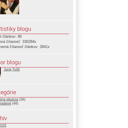
tistiky blogu
t článkov: 86
ová čítanosť: 330284x
merná čítanosť článkov: 3841x
or blogu
Juraj Tušš
egórie
lna situácia
(38)
radené
(48)
hív
2025