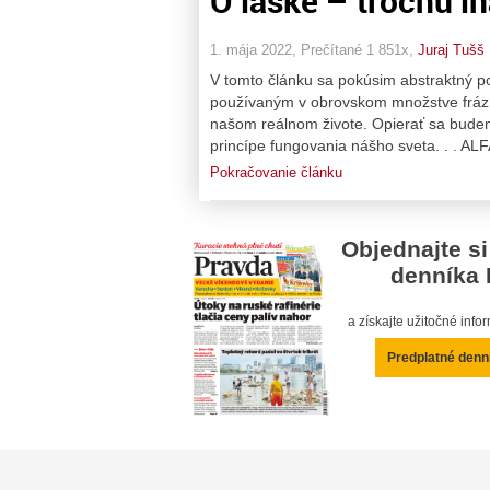
O láske – trochu in
1. mája 2022, Prečítané 1 851x,
Juraj Tušš
V tomto článku sa pokúsim abstraktný po
používaným v obrovskom množstve fráz, a
našom reálnom živote. Opierať sa bude
princípe fungovania nášho sveta. . . A
Pokračovanie článku
Objednajte si
denníka 
a získajte užitočné inf
Predplatné denn