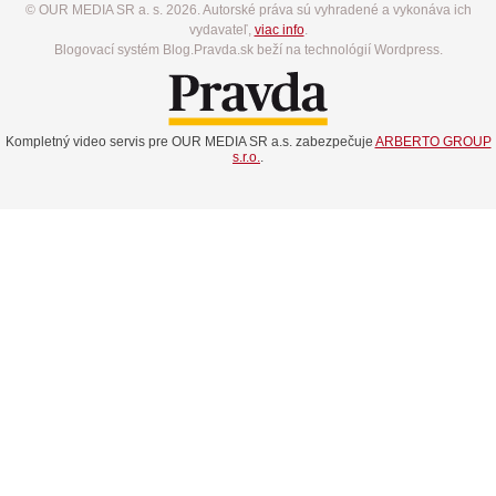
© OUR MEDIA SR a. s. 2026. Autorské práva sú vyhradené a vykonáva ich
vydavateľ,
viac info
.
Blogovací systém Blog.Pravda.sk beží na technológií Wordpress.
Kompletný video servis pre OUR MEDIA SR a.s. zabezpečuje
ARBERTO GROUP
s.r.o.
.