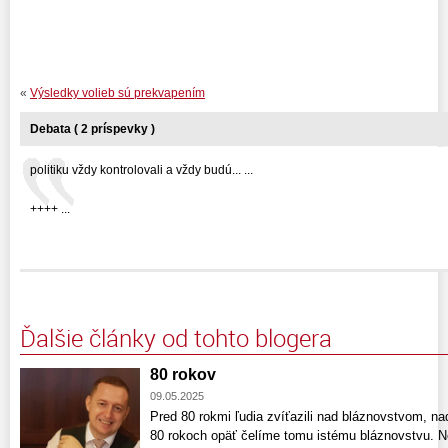
«
Výsledky volieb sú prekvapením
Debata ( 2 príspevky )
politiku vždy kontrolovali a vždy budú... ...
++++ ...
Ďalšie články od tohto blogera
80 rokov
09.05.2025
Pred 80 rokmi ľudia zvíťazili nad bláznovstvom, na
80 rokoch opäť čelíme tomu istému bláznovstvu. N