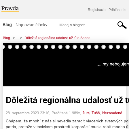
Registrácia
Prihlásenie
Blog
Najnovšie články
Najčítanejšie články
Blog
>
>
Dôležitá regionálna udalosť už túto Sobotu.
Najkomentovanejšie články
Zoznam blogov
Komerčné blogy
Dôležitá regionálna udalosť už 
28. septembra 2023 23:16
, Prečítané 1 989x,
Juraj Tušš
,
Nezaradené
Chápem, že mnohí z nás si nevedia zaradiť viacerých svetových poli
patria, pretože v toxickom prostredí korporácií musia robiť mnoho