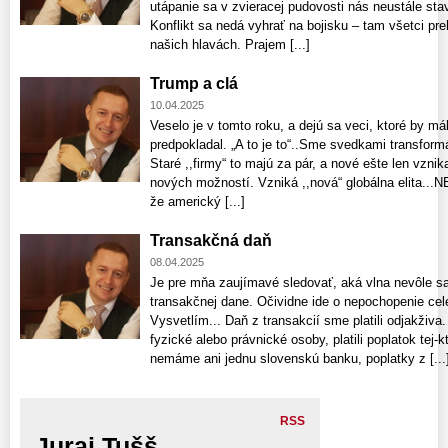
utápanie sa v zvieracej pudo­vosti nás neustále sta
Konflikt sa nedá vyhrať na bojisku – tam všetci pre
našich hlavách. Prajem [...]
Trump a clá
10.04.2025
Veselo je v tomto roku, a dejú sa veci, ktoré by má
predpokladal. „A to je to“..Sme svedkami transfor
Staré ,,firmy“ to majú za pár, a nové ešte len vznik
nových možností. Vzniká ,,nová“ globálna elita.
že americký [...]
Transakčná daň
08.04.2025
Je pre mňa zaujímavé sledovať, aká vlna nevôle s
transakčnej dane. Očividne ide o nepochopenie ce
Vysvetlím... Daň z transakcií sme platili odjakživa.
fyzické alebo právnické osoby, platili poplatok tej
nemáme ani jednu slovenskú banku, poplatky z [...
RSS
Juraj Tušš