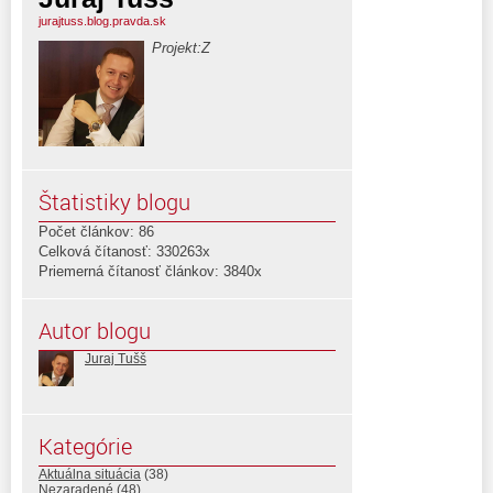
jurajtuss.blog.pravda.sk
Projekt:Z
Štatistiky blogu
Počet článkov: 86
Celková čítanosť: 330263x
Priemerná čítanosť článkov: 3840x
Autor blogu
Juraj Tušš
Kategórie
Aktuálna situácia
(38)
Nezaradené
(48)