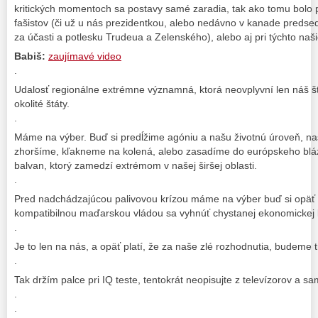
kritických momentoch sa postavy samé zaradia, tak ako tomu bolo 
fašistov (či už u nás prezidentkou, alebo nedávno v kanade pred
za účasti a potlesku Trudeua a Zelenského), alebo aj pri týchto naš
Babiš:
zaujímavé video
.
Udalosť regionálne extrémne významná, ktorá neovplyvní len náš št
okolité štáty.
.
Máme na výber. Buď si predĺžime agóniu a našu životnú úroveň, na
zhoršíme, kľakneme na kolená, alebo zasadíme do európskeho bláz
balvan, ktorý zamedzí extrémom v našej širšej oblasti.
.
Pred nadchádzajúcou palivovou krízou máme na výber buď si opäť o
kompatibilnou maďarskou vládou sa vyhnúť chystanej ekonomickej k
.
Je to len na nás, a opäť platí, že za naše zlé rozhodnutia, budeme t
.
Tak držím palce pri IQ teste, tentokrát neopisujte z televízorov a sa
.
.