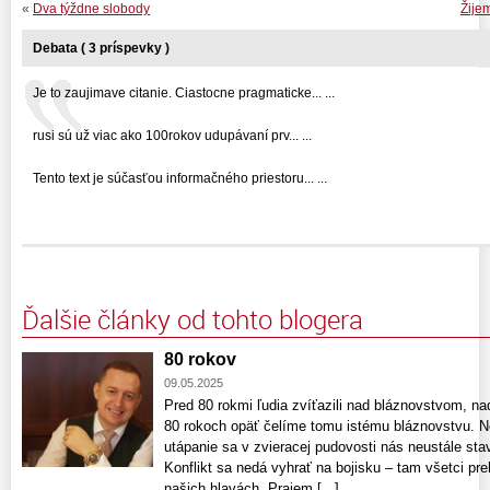
«
Dva týždne slobody
Žije
Debata ( 3 príspevky )
Je to zaujimave citanie. Ciastocne pragmaticke... ...
rusi sú už viac ako 100rokov udupávaní prv... ...
Tento text je súčasťou informačného priestoru... ...
Ďalšie články od tohto blogera
80 rokov
09.05.2025
Pred 80 rokmi ľudia zvíťazili nad bláznovstvom, na
80 rokoch opäť čelíme tomu istému bláznovstvu. N
utápanie sa v zvieracej pudo­vosti nás neustále sta
Konflikt sa nedá vyhrať na bojisku – tam všetci pre
našich hlavách. Prajem [...]