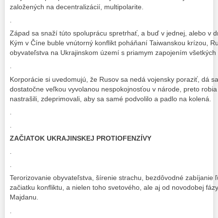
založených na decentralizácií, multipolarite.
.
Západ sa snaží túto spoluprácu spretrhať, a buď v jednej, alebo v d
Kým v Číne buble vnútorný konflikt poháňaní Taiwanskou krízou, Ru
obyvateľstva na Ukrajinskom území s priamym zapojením všetkých 
.
Korporácie si uvedomujú, že Rusov sa nedá vojensky poraziť, dá sa 
dostatočne veľkou vyvolanou nespokojnosťou v národe, preto robia 
nastrašili, zdeprimovali, aby sa samé podvolilo a padlo na kolená.
.
.
ZAČIATOK UKRAJINSKEJ PROTIOFENZÍVY
.
.
Terorizovanie obyvateľstva, šírenie strachu, bezdôvodné zabíjanie
začiatku konfliktu, a nielen toho svetového, ale aj od novodobej fáz
Majdanu.
.