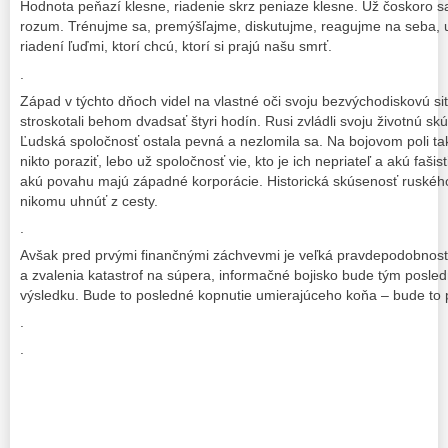
Hodnota peňazí klesne, riadenie skrz peniaze klesne. Už čoskoro s
rozum. Trénujme sa, premýšľajme, diskutujme, reagujme na seba, u
riadení ľuďmi, ktorí chcú, ktorí si prajú našu smrť.
.
Západ v týchto dňoch videl na vlastné oči svoju bezvýchodiskovú si
stroskotali behom dvadsať štyri hodín. Rusi zvládli svoju životnú sk
Ľudská spoločnosť ostala pevná a nezlomila sa. Na bojovom poli t
nikto poraziť, lebo už spoločnosť vie, kto je ich nepriateľ a akú faši
akú povahu majú západné korporácie. Historická skúsenosť ruskéh
nikomu uhnúť z cesty.
.
Avšak pred prvými finančnými záchvevmi je veľká pravdepodobnosť
a zvalenia katastrof na súpera, informačné bojisko bude tým posle
výsledku. Bude to posledné kopnutie umierajúceho koňa – bude to 
.
.