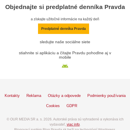
Objednajte si predplatné denníka Pravda
a získajte užitočné informácie na každý deň
Predplatné denníka Pravda
sledujte naše sociálne siete
stiahnite si aplikáciu a čítajte Pravdu pohodlne aj v
mobile
Kontakty
Reklama
Otázky a odpovede
Podmienky používania
Cookies
GDPR
© OUR MEDIA SR a. s. 2026. Autorské práva sú vyhradené a vykonáva ich
vydavateľ,
viac info
.
Blogovací systém Blog.Pravda.sk beží na technológií Wordpress.