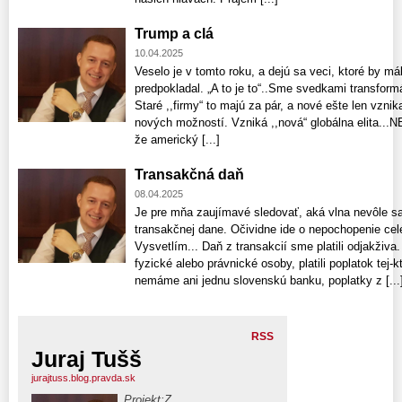
Trump a clá
10.04.2025
Veselo je v tomto roku, a dejú sa veci, ktoré by má
predpokladal. „A to je to“..Sme svedkami transfor
Staré ,,firmy“ to majú za pár, a nové ešte len vznik
nových možností. Vzniká ,,nová“ globálna elita.
že americký [...]
Transakčná daň
08.04.2025
Je pre mňa zaujímavé sledovať, aká vlna nevôle s
transakčnej dane. Očividne ide o nepochopenie ce
Vysvetlím... Daň z transakcií sme platili odjakživa.
fyzické alebo právnické osoby, platili poplatok tej
nemáme ani jednu slovenskú banku, poplatky z [...
RSS
Juraj Tušš
jurajtuss.blog.pravda.sk
Projekt:Z