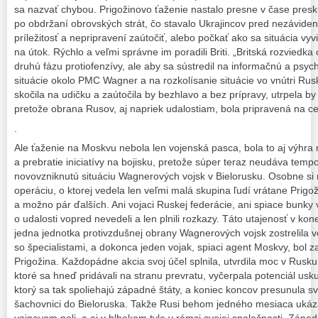
sa nazvať chybou. Prigožinovo ťaženie nastalo presne v čase presk
po obdržaní obrovských strát, čo stavalo Ukrajincov pred nezáviden
príležitosť a nepripravení zaútočiť, alebo počkať ako sa situácia 
na útok. Rýchlo a veľmi správne im poradili Briti. „Britská rozviedk
druhú fázu protiofenzívy, ale aby sa sústredil na informačnú a psyc
situácie okolo PMC Wagner a na rozkolísanie situácie vo vnútri Rusk
skočila na udičku a zaútočila by bezhlavo a bez prípravy, utrpela by
pretože obrana Rusov, aj napriek udalostiam, bola pripravená na ce
.
Ale ťaženie na Moskvu nebola len vojenská pasca, bola to aj výhr
a prebratie iniciatívy na bojisku, pretože súper teraz neudáva temp
novovzniknutú situáciu Wagnerových vojsk v Bielorusku. Osobne si 
operáciu, o ktorej vedela len veľmi malá skupina ľudí vrátane Prigo
a možno pár ďalších. Ani vojaci Ruskej federácie, ani spiace bunk
o udalosti vopred nevedeli a len plnili rozkazy. Táto utajenosť v k
jedna jednotka protivzdušnej obrany Wagnerových vojsk zostrelila v
so špecialistami, a dokonca jeden vojak, spiaci agent Moskvy, bol za
Prigožina. Každopádne akcia svoj účel splnila, utvrdila moc v Rusku,
ktoré sa hneď pridávali na stranu prevratu, vyčerpala potenciál usk
ktorý sa tak spoliehajú západné štáty, a koniec koncov presunula 
šachovnici do Bieloruska. Takže Rusi behom jedného mesiaca ukáza
vojnovom poli, a aj v hlbokom tyle v rámci svojej spoločnosti. Záp