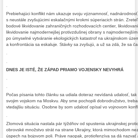
.
Prebiehajúci konflikt nám ukazuje svoju významnosť, nadnárodnosť
s neustále zvyšujúcimi eskalačnými krokmi súperiacich strán. Zrete
bodové likvidovanie zahraničných rozhodovacích centier, likvidovani
likvidovanie najmodernejšej protivzdušnej obrany s najmodernejším
po úmyselné vytváranie ekologických katastrof na ukrajinskom územ
a konfrontácia sa eskaluje. Stávky sa zvyšujú, a už sa zdá, že sa čak
.
.
DNES JE ISTÉ, ŽE ZÁPAD PRIAMO VOJENSKY NEVYHRÁ
.
.
Počas písania tohto článku sa udiala doteraz nevídaná udalosť, tak
svojim vojskom na Moskvu. Aby sme pochopili dobrodružstvo, treba s
vtedajšiu situáciu. Osobne by som udalosť opísal vo vojnovom konflik
.
Zlomová situácia nastala pár týždňov od spustenia ukrajinskej protio
obrovské množstvo strát na strane Ukrajiny, ktorá mimochodom n
úspech na bojovom poli. Práve naopak, protiofenzíva sa dá nazvať