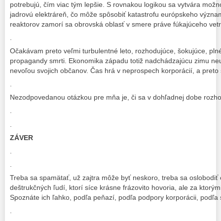
potrebujú, čím viac tým lepšie. S rovnakou logikou sa vytvára mož
jadrovú elektráreň, čo môže spôsobiť katastrofu európskeho význam
reaktorov zamorí sa obrovská oblasť v smere práve fúkajúceho vetr
.
Očakávam preto veľmi turbulentné leto, rozhodujúce, šokujúce, pln
propagandy smrti. Ekonomika západu totiž nadchádzajúcu zimu neu
nevoľou svojich občanov. Čas hrá v neprospech korporácií, a preto
.
Nezodpovedanou otázkou pre mňa je, či sa v dohľadnej dobe rozhorí
.
.
ZÁVER
.
.
Treba sa spamätať, už zajtra môže byť neskoro, treba sa oslobodiť
deštrukčných ľudí, ktorí síce krásne frázovito hovoria, ale za ktorými
Spoznáte ich ľahko, podľa peňazí, podľa podpory korporácii, podľa 
.