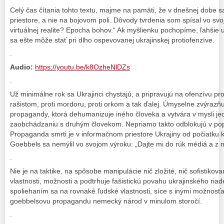
Celý čas čítania tohto textu, majme na pamäti, že v dnešnej dobe 
priestore, a nie na bojovom poli. Dôvody tvrdenia som spísal vo sv
virtuálnej realite? Epocha bohov.“ Ak myšlienku pochopíme, ľahšie uv
sa ešte môže stať pri dlho ospevovanej ukrajinskej protiofenzíve.
.
Audio:
https://youtu.be/k8OzheNlDZs
.
Už minimálne rok sa Ukrajinci chystajú, a pripravujú na ofenzívu pr
rašistom, proti mordoru, proti orkom a tak ďalej. Úmyselne zvýrazň
propagandy, ktorá dehumanizuje iného človeka a vytvára v mysli j
zaobchádzaniu s druhým človekom. Nepriamo takto odblokujú v popul
Propaganda smrti je v informačnom priestore Ukrajiny od počiatku kon
Goebbels sa nemýlil vo svojom výroku: „Dajte mi do rúk médiá a z 
.
Nie je na taktike, na spôsobe manipulácie nič zložité, nič sofistikova
vlastnosti, možnosti a podtrhuje fašistickú povahu ukrajinského riad
spoliehaním sa na rovnaké ľudské vlastnosti, síce s inými možnosťami,
goebbelsovu propagandu nemecký národ v minulom storočí.
.