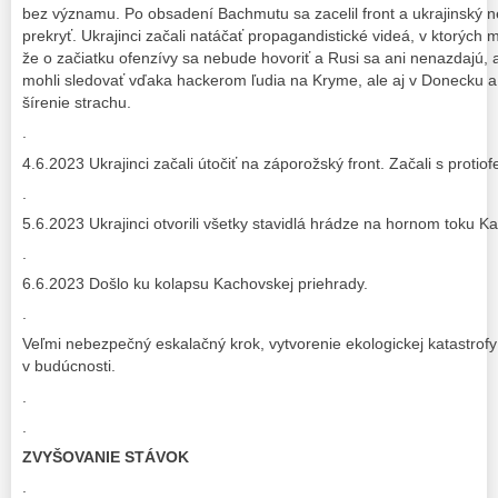
bez významu. Po obsadení Bachmutu sa zacelil front a ukrajinský 
prekryť. Ukrajinci začali natáčať propagandistické videá, v ktorých
že o začiatku ofenzívy sa nebude hovoriť a Rusi sa ani nenazdajú, 
mohli sledovať vďaka hackerom ľudia na Kryme, ale aj v Donecku a
šírenie strachu.
.
4.6.2023 Ukrajinci začali útočiť na záporožský front. Začali s protio
.
5.6.2023 Ukrajinci otvorili všetky stavidlá hrádze na hornom toku K
.
6.6.2023 Došlo ku kolapsu Kachovskej priehrady.
.
Veľmi nebezpečný eskalačný krok, vytvorenie ekologickej katastrof
v budúcnosti.
.
.
ZVYŠOVANIE STÁVOK
.