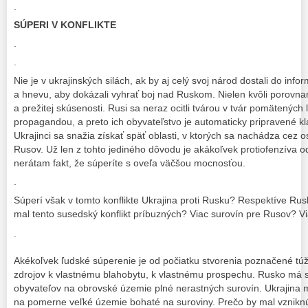
.
SÚPERI V KONFLIKTE
.
.
Nie je v ukrajinských silách, ak by aj celý svoj národ dostali do infor
a hnevu, aby dokázali vyhrať boj nad Ruskom. Nielen kvôli porovnaniu
a prežitej skúsenosti. Rusi sa neraz ocitli tvárou v tvár pomätených
propagandou, a preto ich obyvateľstvo je automaticky pripravené klá
Ukrajinci sa snažia získať späť oblasti, v ktorých sa nachádza cez 
Rusov. Už len z tohto jediného dôvodu je akákoľvek protiofenzíva 
nerátam fakt, že súperíte s oveľa väčšou mocnosťou.
.
Súperí však v tomto konflikte Ukrajina proti Rusku? Respektíve Rus
mal tento susedský konflikt príbuzných? Viac surovín pre Rusov? Vi
.
Akékoľvek ľudské súperenie je od počiatku stvorenia poznačené t
zdrojov k vlastnému blahobytu, k vlastnému prospechu. Rusko má s
obyvateľov na obrovské územie plné nerastných surovín. Ukrajina m
na pomerne veľké územie bohaté na suroviny. Prečo by mal vzniknúť