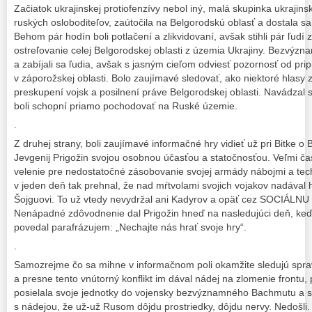
Začiatok ukrajinskej protiofenzívy nebol iný, malá skupinka ukraji
ruských osloboditeľov, zaútočila na Belgorodskú oblasť a dostala sa 
Behom pár hodín boli potlačení a zlikvidovaní, avšak stihli pár ľudí 
ostreľovanie celej Belgorodskej oblasti z územia Ukrajiny. Bezvýznam
a zabíjali sa ľudia, avšak s jasným cieľom odviesť pozornosť od pri
v záporožskej oblasti. Bolo zaujímavé sledovať, ako niektoré hlasy 
preskupení vojsk a posilnení práve Belgorodskej oblasti. Navádzal s
boli schopní priamo pochodovať na Ruské územie.
.
Z druhej strany, boli zaujímavé informačné hry vidieť už pri Bitke o 
Jevgenij Prigožin svojou osobnou účasťou a statočnosťou. Veľmi čas
velenie pre nedostatočné zásobovanie svojej armády nábojmi a te
v jeden deň tak prehnal, že nad mŕtvolami svojich vojakov nadával h
Šojguovi. To už vtedy nevydržal ani Kadyrov a opäť cez SOCIÁLNU s
Nenápadné zdôvodnenie dal Prigožin hneď na nasledujúci deň, ke
povedal parafrázujem: „Nechajte nás hrať svoje hry“.
.
Samozrejme čo sa mihne v informačnom poli okamžite sledujú sprav
a presne tento vnútorný konflikt im dával nádej na zlomenie frontu, 
posielala svoje jednotky do vojensky bezvýznamného Bachmutu a sn
s nádejou, že už-už Rusom dôjdu prostriedky, dôjdu nervy. Nedošli. U