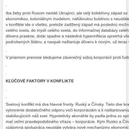
.
Iba žeby proti Rusom nestáli Ukrajinci, ale celý kolektívny západ s
ekonomikou, koloniálnym modelom, nafúknutou bublinou s neustále
v konflikte ide o všetko, pretože zadlžený západ má poslednú možn
celého sveta, do myslí celého sveta, do informačnej databázy celéh
dôvera praskne, dolár spadne a následná hyperinflácia spretrhá vš
podrobených štátov, a naopak naštartuje dôveru k novým, už tera
.
V priamom prenose sledujeme záverečný súboj korporácií proti ľuds
.
.
KĽÚČOVÉ FAKTORY V KONFLIKTE
.
.
Svetový konflikt má dva hlavné fronty. Ruský a Čínsky. Tieto dve kr
vytvorenie dostatočného odporu voči korporáciám a k naštartovan
stabilizujúcich náš svet. Hypoteticky akonáhle by padla jedna zo sp
mať veľmi pravdepodobného víťaza – korporácie. Kým Rusko a Čína 
vzájomná spolupráca neustále vytvára nové mechanizmy ekonomic